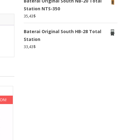
Baterai Original South NB-20 Total
Station NTS-350
35,43
$
Baterai Original South HB-28 Total
Station
33,43
$
KON!