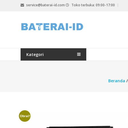
Lompat
service@baterai-id.com
Toko terbuka: 09:00-17:00
ke
konten
bateria-
id.com
baterai-
id.com
Kategori
Beranda
Obral!