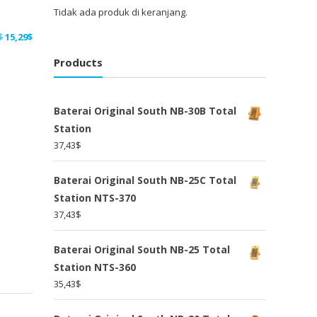
Tidak ada produk di keranjang.
Harga
Harga
$
15,29
$
aslinya
saat
Products
adalah:
ini
19,88$.
adalah:
15,29$.
Baterai Original South NB-30B Total
Station
37,43
$
Baterai Original South NB-25C Total
Station NTS-370
37,43
$
Baterai Original South NB-25 Total
Station NTS-360
35,43
$