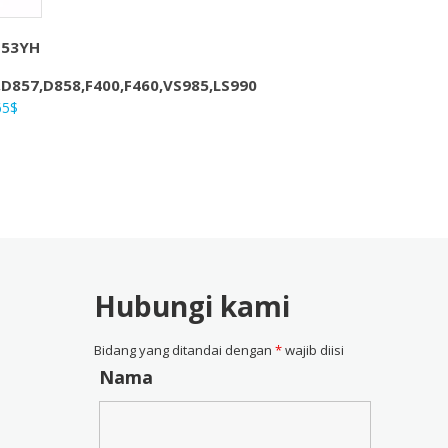
L-53YH
D857,D858,F400,F460,VS985,LS990
ga
Harga
65
$
nya
saat
ah:
ini
4$.
adalah:
17,65$.
Hubungi kami
Bidang yang ditandai dengan
*
wajib diisi
Nama