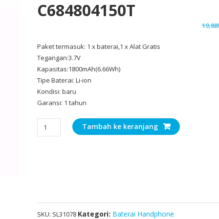
C684804150T
19,88
Paket termasuk: 1 x baterai,1 x Alat Gratis
Tegangan:3.7V
Kapasitas:1800mAh(6.66Wh)
Tipe Baterai: Li-ion
Kondisi: baru
Garansi: 1 tahun
Kuantitas
Tambah ke keranjang
Baterai
Original
for
BLU
C684804150T
Kategori:
Baterai Handphone
SKU:
SL31078