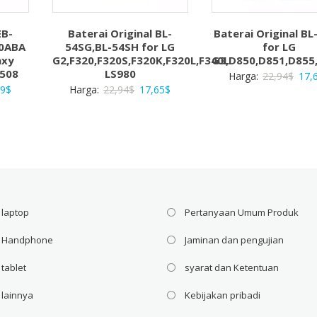
EB-
Baterai Original BL-
Baterai Original B
0ABA
54SG,BL-54SH for LG
for LG
axy
G2,F320,F320S,F320K,F320L,F340L
G3,D850,D851,D855,
9508
LS980
Har
Harga:
22,94
$
17,
a
Harga
Harga
Harga
59
$
Harga:
22,94
$
17,65
$
asli
ya
saat
aslinya
saat
adal
ah:
ini
adalah:
ini
22,9
6$.
adalah:
22,94$.
adalah:
20,59$.
17,65$.
 laptop
Pertanyaan Umum Produk
i Handphone
Jaminan dan pengujian
 tablet
syarat dan Ketentuan
 lainnya
Kebijakan pribadi