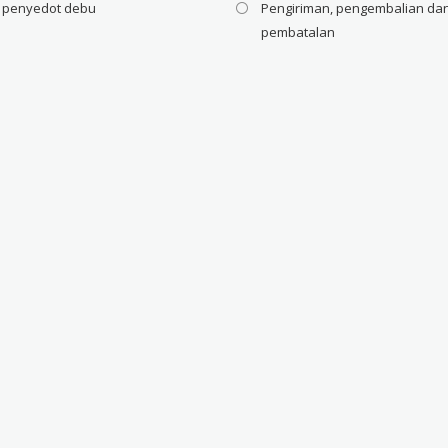
i penyedot debu
Pengiriman, pengembalian da
pembatalan