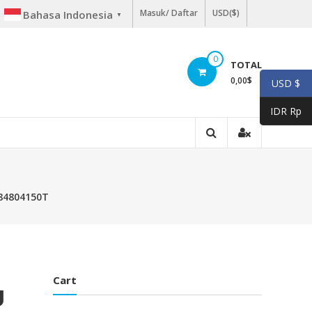
Masuk/ Daftar
USD($)
Bahasa Indonesia
▼
0
TOTAL
0,00
$
USD $
IDR Rp
684804150T
Cart
U