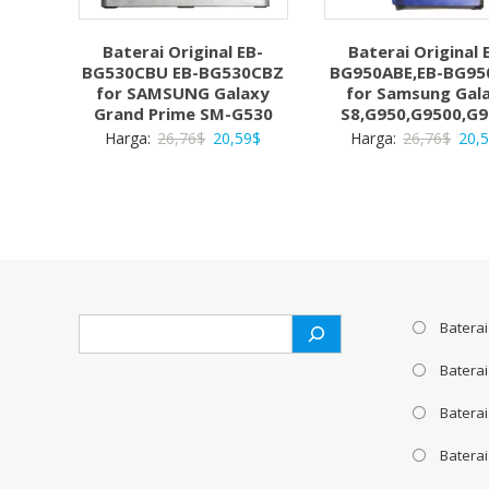
Baterai Original EB-
Baterai Original 
BG530CBU EB-BG530CBZ
BG950ABE,EB-BG95
for SAMSUNG Galaxy
for Samsung Gal
Grand Prime SM-G530
S8,G950,G9500,G
Harga
Harga
Harg
Harga:
26,76
$
20,59
$
Harga:
26,76
$
20,
aslinya
saat
aslin
adalah:
ini
adal
26,76$.
adalah:
26,7
20,59$.
Search
Baterai
Batera
Baterai
Baterai