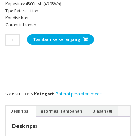
Kapasitas: 4500mAh (49.95Wh)
Tipe Baterai Li-ion
Kondisi: baru
Garansi: 1 tahun
Kuantitas
Tambah ke keranjang
Pengganti
Baterai
Untuk
Mindray
VS600
VS900
VS9
DPM6
Kategori:
Baterai peralatan medis
SKU:
SL80001-5
DPM7
Deskripsi
Informasi Tambahan
Ulasan (0)
Deskripsi