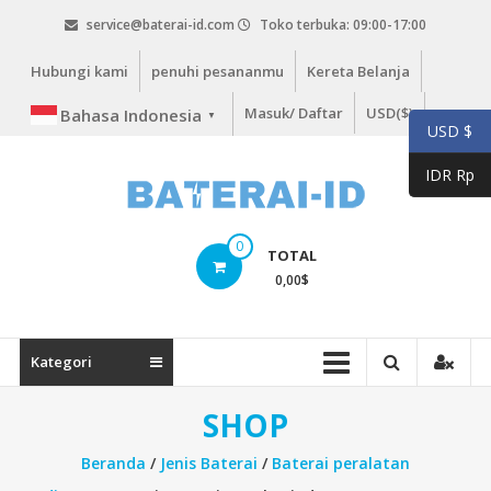
Lompat
service@baterai-id.com
Toko terbuka: 09:00-17:00
ke
konten
Hubungi kami
penuhi pesananmu
Kereta Belanja
Masuk/ Daftar
USD($)
Bahasa Indonesia
▼
USD $
IDR Rp
bateria-
0
TOTAL
id.com
0,00
$
baterai-
id.com
Kategori
SHOP
Beranda
/
Jenis Baterai
/
Baterai peralatan