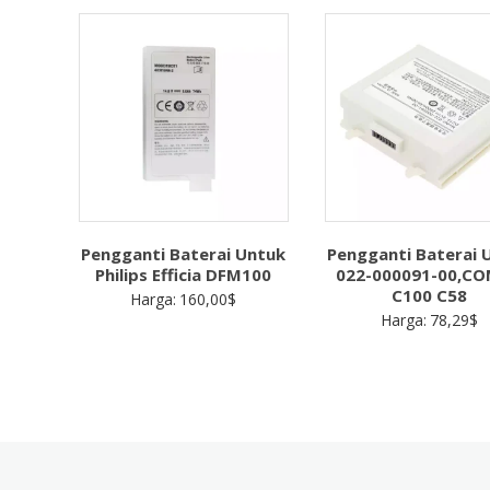
Pengganti Baterai Untuk
Pengganti Baterai 
Philips Efficia DFM100
022-000091-00,C
C100 C58
Harga:
160,00
$
Harga:
78,29
$