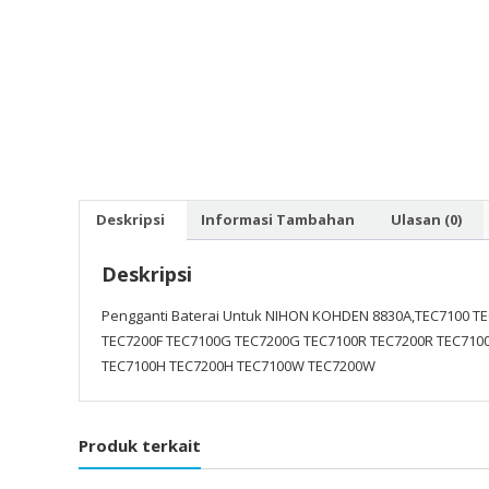
Deskripsi
Informasi Tambahan
Ulasan (0)
Deskripsi
Pengganti Baterai Untuk NIHON KOHDEN 8830A,TEC7100 T
TEC7200F TEC7100G TEC7200G TEC7100R TEC7200R TEC7100
TEC7100H TEC7200H TEC7100W TEC7200W
Produk terkait