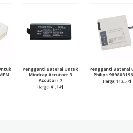
TEC7100K
TEC7200K
TEC7100E
TEC7200E
TEC7100U
TEC7200U
TEC7100H
TEC7200H
TEC7100W
TEC7200W
Untuk
Pengganti Baterai Untuk
Pengganti Baterai 
OMEN
Mindray Accutorr 3
Philips 98980319
Accutorr 7
Harga:
113,57
$
Harga:
41,14
$