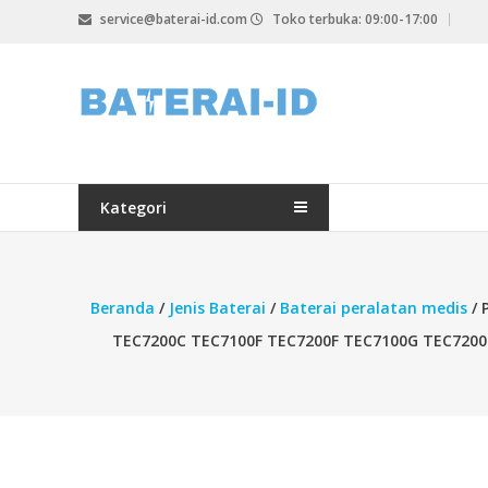
Lompat
service@baterai-id.com
Toko terbuka: 09:00-17:00
ke
konten
bateria-
id.com
baterai-
id.com
Kategori
Beranda
/
Jenis Baterai
/
Baterai peralatan medis
/ 
TEC7200C TEC7100F TEC7200F TEC7100G TEC7200