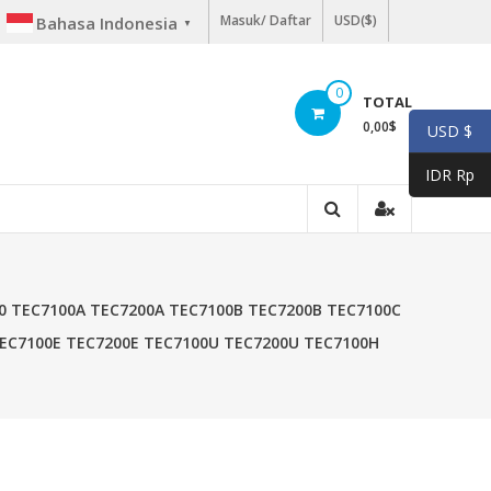
Masuk/ Daftar
USD($)
Bahasa Indonesia
▼
0
TOTAL
0,00
$
USD $
IDR Rp
00 TEC7100A TEC7200A TEC7100B TEC7200B TEC7100C
TEC7100E TEC7200E TEC7100U TEC7200U TEC7100H