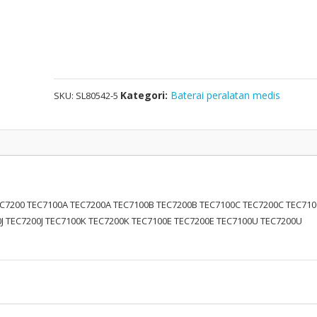
Untuk
NIHON
KOHDEN
8830A,TEC7100
TEC7200
TEC7100A
Kategori:
Baterai peralatan medis
SKU:
SL80542-5
TEC7200A
TEC7100B
TEC7200B
TEC7100C
TEC7200C
TEC7100F
EC7200 TEC7100A TEC7200A TEC7100B TEC7200B TEC7100C TEC7200C TEC710
TEC7200F
J TEC7200J TEC7100K TEC7200K TEC7100E TEC7200E TEC7100U TEC7200U
TEC7100G
TEC7200G
TEC7100R
TEC7200R
TEC7100J
TEC7200J