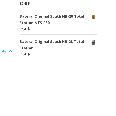
35,43
$
Baterai Original South NB-20 Total
Station NTS-350
35,43
$
Baterai Original South HB-28 Total
Station
48,57
$
33,43
$