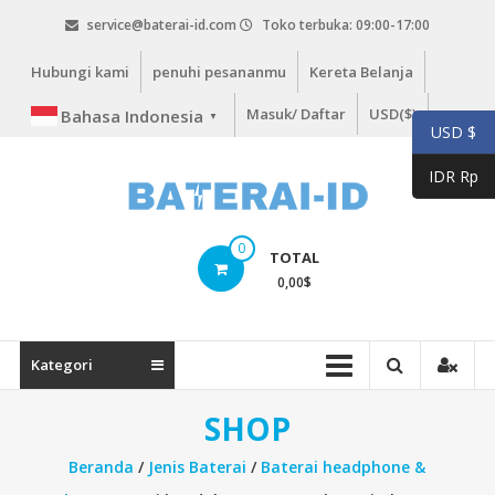
Lompat
service@baterai-id.com
Toko terbuka: 09:00-17:00
ke
konten
Hubungi kami
penuhi pesananmu
Kereta Belanja
Masuk/ Daftar
USD($)
Bahasa Indonesia
▼
USD $
IDR Rp
bateria-
0
TOTAL
id.com
0,00
$
baterai-
id.com
Kategori
SHOP
Beranda
/
Jenis Baterai
/
Baterai headphone &