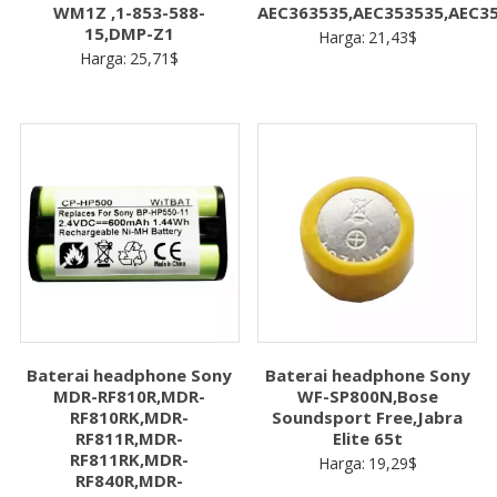
WM1Z ,1-853-588-
AEC363535,AEC353535,AEC3
15,DMP-Z1
Harga:
21,43
$
Harga:
25,71
$
Baterai headphone Sony
Baterai headphone Sony
MDR-RF810R,MDR-
WF-SP800N,Bose
RF810RK,MDR-
Soundsport Free,Jabra
RF811R,MDR-
Elite 65t
RF811RK,MDR-
Harga:
19,29
$
RF840R,MDR-