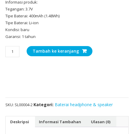
Informasi produk:
Tegangan: 3.7V
Tipe Baterai: 400mAh (1.48Wh)
Tipe Baterai: Li-ion
Kondisi: baru
Garansi: 1 tahun
Kuantitas
Tambah ke keranjang
Baterai
headphone
Beats
Solo
4
Wireless,Beats
Solo
3
Kategori:
Baterai headphone & speaker
SKU:
SL00004-2
Wireless,Powerbeats
PRO
Deskripsi
Informasi Tambahan
Ulasan (0)