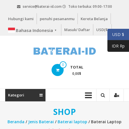
Lompat
service@baterai-id.com
Toko terbuka: 09:00-17:00
ke
konten
Hubungi kami
penuhi pesananmu
Kereta Belanja
Masuk/ Daftar
USD($)
Bahasa Indonesia
▼
USD $
IDR Rp
bateria-
0
TOTAL
id.com
0,00
$
baterai-
id.com
Kategori
SHOP
Beranda
/
Jenis Baterai
/
Baterai laptop
/ Baterai Laptop