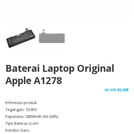
Baterai Laptop Original
Apple A1278
Harga
Ha
45,50
$
35,00
$
aslinya
sa
Informasi produk:
adalah:
ini
Tegangan: 10.95V
45,50$.
ad
Kapasitas: 5800mAh (63.5Wh)
35,
Tipe Baterai: Li-ion
Kondisi: baru