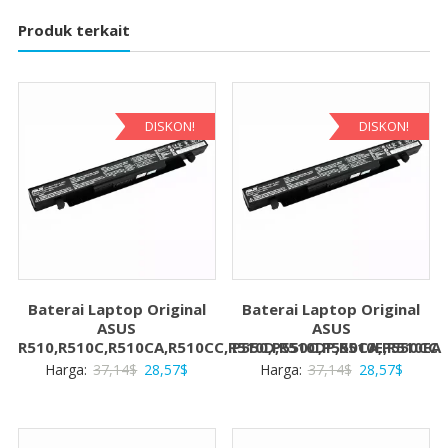
Produk terkait
DISKON!
DISKON!
Baterai Laptop Original
Baterai Laptop Original
ASUS
ASUS
R510,R510C,R510CA,R510CC,R510D,R510DP,R510E,R510EA
P550,P550C,P550CA,P550CC
Harga
Harga
Harga
Harga
Harga:
37,14
$
28,57
$
Harga:
37,14
$
28,57
$
aslinya
saat
aslinya
saat
adalah:
ini
adalah:
ini
37,14$.
adalah:
37,14$.
adalah: