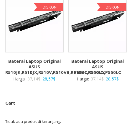
28,57$.
28,57$
DISKON!
DISKON!
Baterai Laptop Original
Baterai Laptop Original
ASUS
ASUS
R510JK,R510JX,R510V,R510VB,R510VC,R510VX
P550L,P550LA,P550LC
Harga
Harga
Harga
Harga
Harga:
37,14
$
28,57
$
Harga:
37,14
$
28,57
$
aslinya
saat
aslinya
saat
adalah:
ini
adalah:
ini
37,14$.
adalah:
37,14$.
adalah:
Cart
28,57$.
28,57$
Tidak ada produk di keranjang.