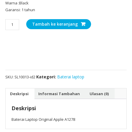
Warna :Black
Garansi: 1 tahun
Kuantitas
Tambah ke keranjang
Baterai
Laptop
Original
Apple
A1278
Kategori:
Baterai laptop
SKU:
SL10013-id2
Deskripsi
Informasi Tambahan
Ulasan (0)
Deskripsi
Baterai Laptop Original Apple A1278