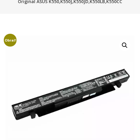
Original ASUS K550,K550J,K550JD,K550LB,K550CC
Obral!