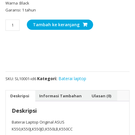
Warna :Black
Garansi: 1 tahun
Kuantitas
Tambah ke keranjang
Baterai
Laptop
Original
ASUS
K550,K550J,K550JD,K550LB,K550CC
Kategori:
Baterai laptop
SKU:
SL10001-id6
Deskripsi
Informasi Tambahan
Ulasan (0)
Deskripsi
Baterai Laptop Original ASUS
K550,K550J,K550JD,K550LB,K550CC