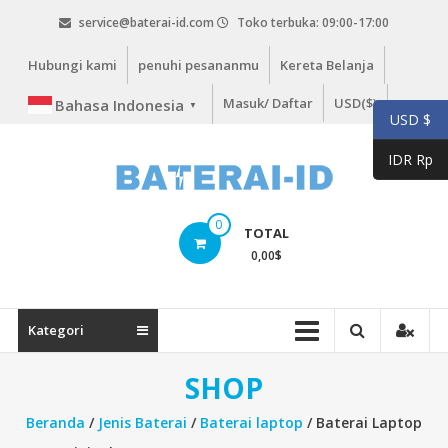
Lompat
service@baterai-id.com
Toko terbuka: 09:00-17:00
ke
konten
Hubungi kami
penuhi pesananmu
Kereta Belanja
Masuk/ Daftar
USD($)
Bahasa Indonesia
▼
USD $
IDR Rp
bateria-
0
TOTAL
id.com
0,00
$
baterai-
id.com
Kategori
SHOP
Beranda
/
Jenis Baterai
/
Baterai laptop
/ Baterai Laptop