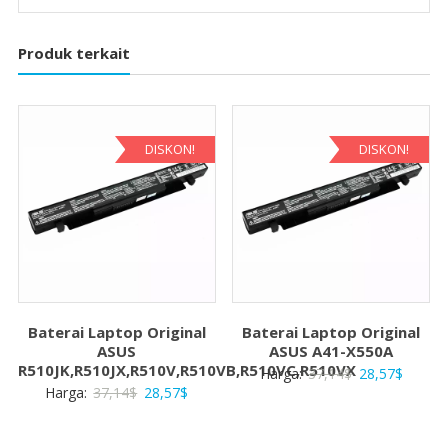
Produk terkait
DISKON!
DISKON!
Baterai Laptop Original
Baterai Laptop Original
ASUS
ASUS A41-X550A
R510JK,R510JX,R510V,R510VB,R510VC,R510VX
Harga
Harga
Harga:
37,14
$
28,57
$
Harga
Harga
Harga:
37,14
$
28,57
$
aslinya
saat
aslinya
saat
adalah:
ini
adalah:
ini
37,14$.
adalah: