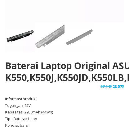
Baterai Laptop Original AS
K550,K550J,K550JD,K550LB
Harga
Ha
37,14
$
28,57
$
aslinya
sa
Informasi produk:
adalah:
ini
Tegangan: 15V
37,14$.
ad
Kapasitas: 2950mAh (44Wh)
28,
Tipe Baterai: Li-ion
Kondisi: baru