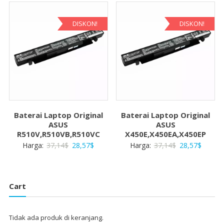
37,14$.
adalah:
28,57$
28,57$.
DISKON!
DISKON!
Baterai Laptop Original
Baterai Laptop Original
ASUS
ASUS
R510V,R510VB,R510VC
X450E,X450EA,X450EP
Harga
Harga
Harga
Harga
Harga:
37,14
$
28,57
$
Harga:
37,14
$
28,57
$
aslinya
saat
aslinya
saat
adalah:
ini
adalah:
ini
37,14$.
adalah:
37,14$.
adalah:
Cart
28,57$.
28,57$
Tidak ada produk di keranjang.