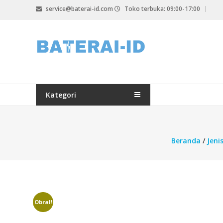
Lompat
service@baterai-id.com
Toko terbuka: 09:00-17:00
ke
konten
bateria-
id.com
baterai-
id.com
Kategori
Beranda
/
Jeni
Obral!