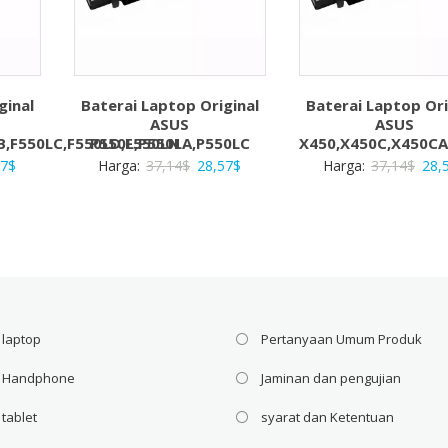
ginal
Baterai Laptop Original
Baterai Laptop Ori
ASUS
ASUS
B,F550LC,F550LD,F550LN
P550L,P550LA,P550LC
X450,X450C,X450CA
a
Harga
Harga
Harga
Har
57
$
Harga:
37,14
$
28,57
$
Harga:
37,14
$
28,
ya
saat
aslinya
saat
asli
ah:
ini
adalah:
ini
adal
4$.
adalah:
37,14$.
adalah:
37,1
28,57$.
28,57$.
 laptop
Pertanyaan Umum Produk
i Handphone
Jaminan dan pengujian
 tablet
syarat dan Ketentuan