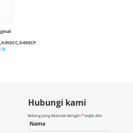
ginal
,X450CC,X450CP
ga
Harga
57
$
nya
saat
ah:
ini
4$.
adalah:
28,57$.
Hubungi kami
Bidang yang ditandai dengan
*
wajib diisi
Nama