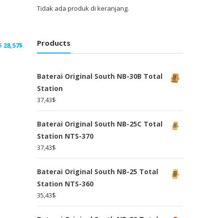
Tidak ada produk di keranjang.
Products
Harga
Harga
$
28,57
$
aslinya
saat
adalah:
ini
Baterai Original South NB-30B Total
37,14$.
adalah:
Station
28,57$.
37,43
$
Baterai Original South NB-25C Total
Station NTS-370
37,43
$
Baterai Original South NB-25 Total
Station NTS-360
35,43
$