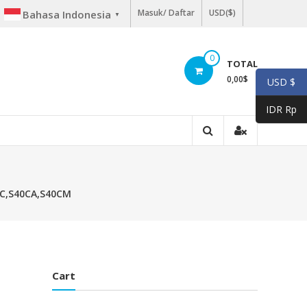
Masuk/ Daftar
USD($)
Bahasa Indonesia
▼
0
TOTAL
0,00
$
USD $
IDR Rp
0C,S40CA,S40CM
Cart