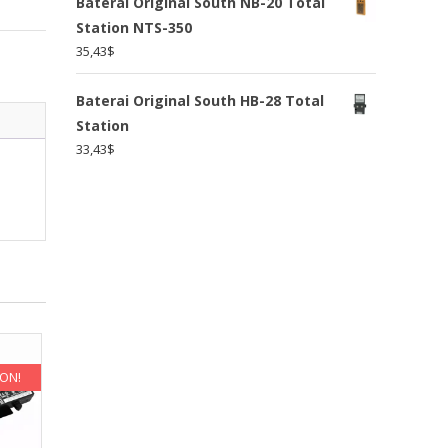
Baterai Original South NB-20 Total
Station NTS-350
35,43
$
Baterai Original South HB-28 Total
Station
33,43
$
KON!