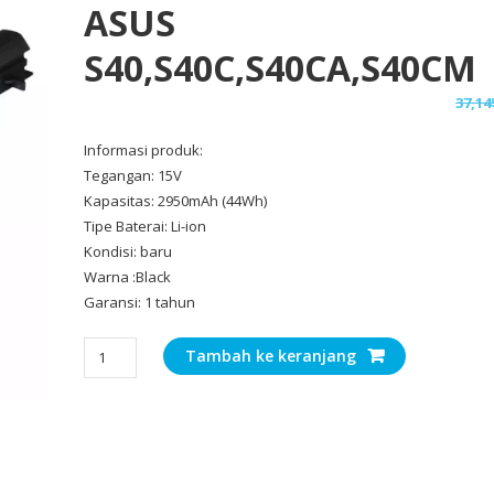
ASUS
S40,S40C,S40CA,S40CM
37,14
Informasi produk:
Tegangan: 15V
Kapasitas: 2950mAh (44Wh)
Tipe Baterai: Li-ion
Kondisi: baru
Warna :Black
Garansi: 1 tahun
Kuantitas
Tambah ke keranjang
Baterai
Laptop
Original
ASUS
S40,S40C,S40CA,S40CM