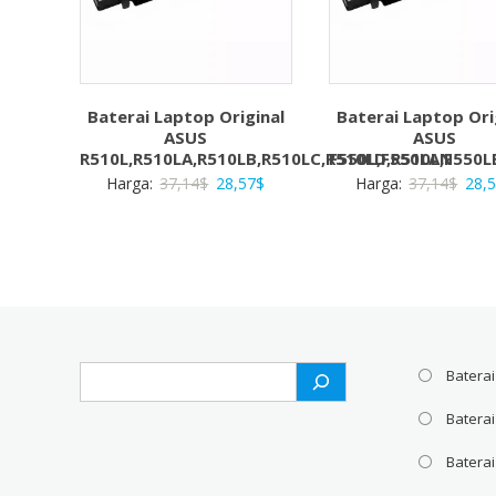
Baterai Laptop Original
Baterai Laptop Ori
ASUS
ASUS
R510L,R510LA,R510LB,R510LC,R510LD,R510LN
F550L,F550LA,F550L
Harga
Harga
Harg
Harga:
37,14
$
28,57
$
Harga:
37,14
$
28,
aslinya
saat
aslin
adalah:
ini
adal
37,14$.
adalah:
37,1
28,57$.
Search
Baterai
Batera
Baterai