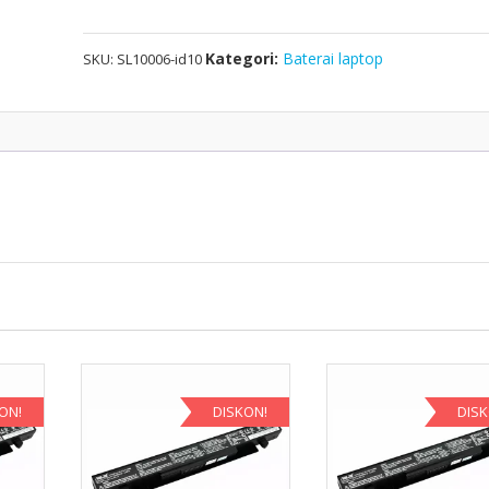
Kategori:
Baterai laptop
SKU:
SL10006-id10
ON!
DISKON!
DIS