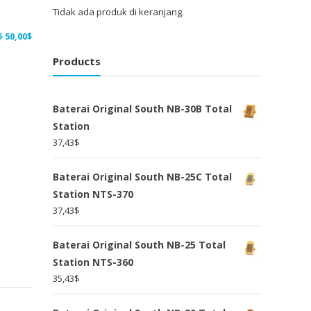
Tidak ada produk di keranjang.
Harga
Harga
$
50,00
$
aslinya
saat
Products
adalah:
ini
65,00$.
adalah:
50,00$.
Baterai Original South NB-30B Total
Station
37,43
$
Baterai Original South NB-25C Total
Station NTS-370
37,43
$
Baterai Original South NB-25 Total
Station NTS-360
35,43
$