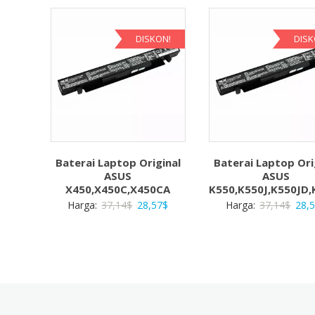
DISKON!
DISK
Baterai Laptop Original
Baterai Laptop Ori
ASUS
ASUS
X450,X450C,X450CA
K550,K550J,K550JD
Harga
Harga
Harg
Harga:
37,14
$
28,57
$
Harga:
37,14
$
28,
aslinya
saat
aslin
adalah:
ini
adal
37,14$.
adalah:
37,1
28,57$.