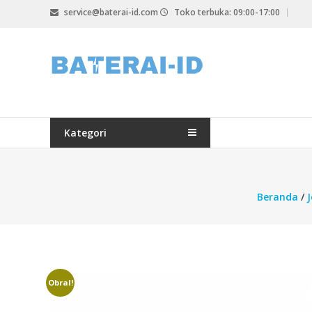
Lompat
service@baterai-id.com
Toko terbuka: 09:00-17:00
ke
konten
bateria-
id.com
baterai-
id.com
Kategori
Beranda
/
J
Obral!