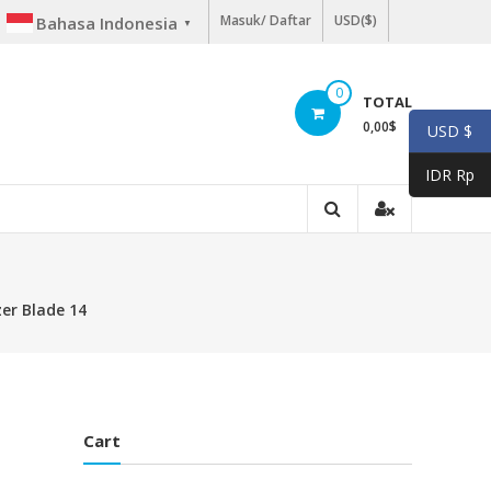
Masuk/ Daftar
USD($)
Bahasa Indonesia
▼
0
TOTAL
0,00
$
USD $
IDR Rp
zer Blade 14
Cart