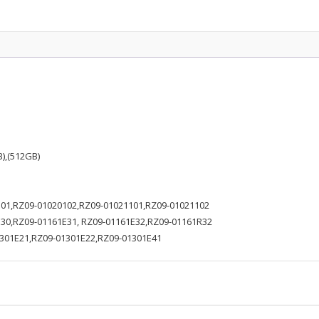
B),(512GB)
0101,RZ09-01020102,RZ09-01021101,RZ09-01021102
1E30,RZ09-01161E31, RZ09-01161E32,RZ09-01161R32
01301E21,RZ09-01301E22,RZ09-01301E41