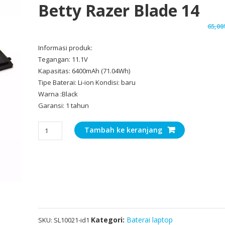
Betty Razer Blade 14
65,00
Informasi produk:
Tegangan: 11.1V
Kapasitas: 6400mAh (71.04Wh)
Tipe Baterai: Li-ion Kondisi: baru
Warna :Black
Garansi: 1 tahun
Kuantitas
Tambah ke keranjang
Baterai
Laptop
Original
Betty
Razer
Blade
14
Kategori:
Baterai laptop
SKU:
SL10021-id1