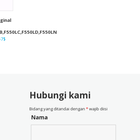
ginal
B,F550LC,F550LD,F550LN
ga
Harga
57
$
nya
saat
ah:
ini
4$.
adalah:
28,57$.
Hubungi kami
Bidang yang ditandai dengan
*
wajib diisi
Nama