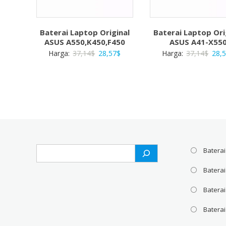
Baterai Laptop Original
Baterai Laptop Ori
ASUS A550,K450,F450
ASUS A41-X55
Harga
Harga
Harg
Harga:
37,14
$
28,57
$
Harga:
37,14
$
28,
aslinya
saat
aslin
adalah:
ini
adal
37,14$.
adalah:
37,1
28,57$.
Search
Baterai
Batera
Baterai
Baterai