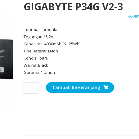
GIGABYTE P34G V2-3
65,00
Informasi produk:
Tegangan:15.2V
Kapasitas: 4030mAh (61.25Wh)
Tipe Baterai: Li-ion
Kondisi: baru
Warna :Black
Garansi: 1 tahun
Kuantitas
Tambah ke keranjang
Baterai
Laptop
Original
GIGABYTE
P34G
v2-
3