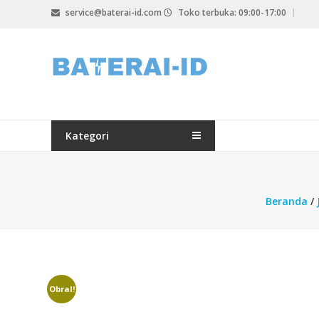
Lompat
service@baterai-id.com
Toko terbuka: 09:00-17:00
ke
konten
bateria-
id.com
baterai-
id.com
Kategori
Beranda
/
Obral!