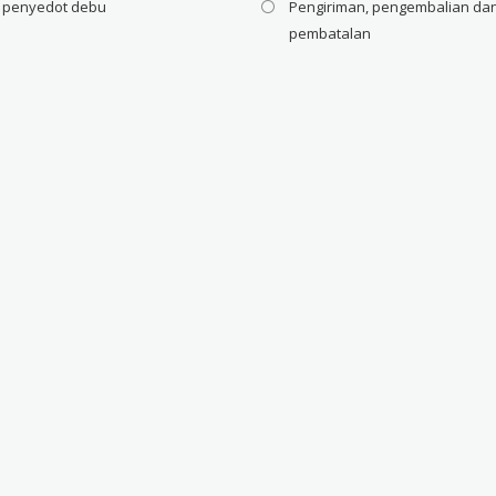
i penyedot debu
Pengiriman, pengembalian da
pembatalan