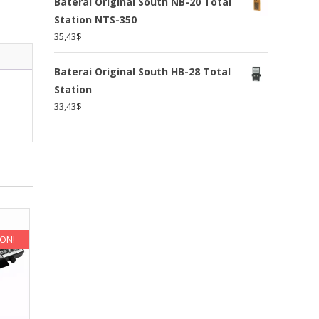
Baterai Original South NB-20 Total
Station NTS-350
35,43
$
Baterai Original South HB-28 Total
Station
33,43
$
KON!