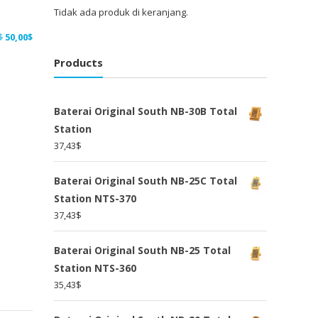
Tidak ada produk di keranjang.
Harga
Harga
$
50,00
$
aslinya
saat
Products
adalah:
ini
65,00$.
adalah:
50,00$.
Baterai Original South NB-30B Total
Station
37,43
$
Baterai Original South NB-25C Total
Station NTS-370
37,43
$
Baterai Original South NB-25 Total
Station NTS-360
35,43
$