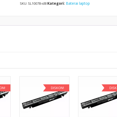
Kategori:
Baterai laptop
SKU:
SL10078-id8
ON!
DISKON!
DIS