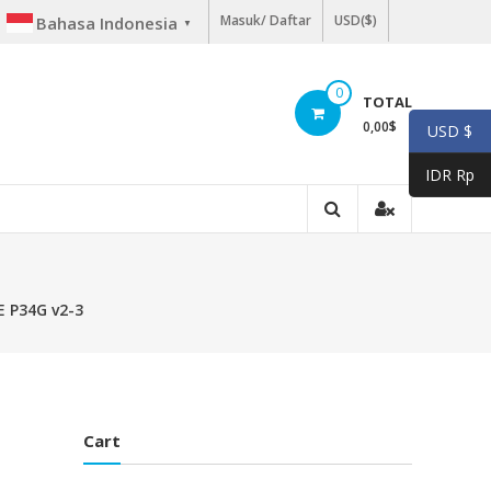
Masuk/ Daftar
USD($)
Bahasa Indonesia
▼
0
TOTAL
0,00
$
USD $
IDR Rp
E P34G v2-3
Cart