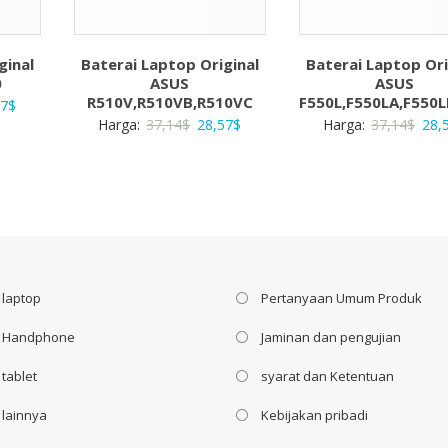
ginal
Baterai Laptop Original
Baterai Laptop Ori
0
ASUS
ASUS
R510V,R510VB,R510VC
F550L,F550LA,F550L
a
Harga
57
$
Harga
Harga
Har
Harga:
37,14
$
28,57
$
Harga:
37,14
$
28,
ya
saat
aslinya
saat
asli
ah:
ini
adalah:
ini
adal
4$.
adalah:
37,14$.
adalah:
37,1
28,57$.
28,57$.
 laptop
Pertanyaan Umum Produk
i Handphone
Jaminan dan pengujian
 tablet
syarat dan Ketentuan
 lainnya
Kebijakan pribadi