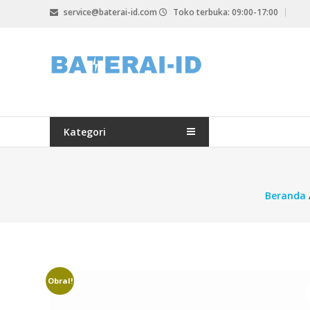
Lompat
service@baterai-id.com
Toko terbuka: 09:00-17:00
ke
konten
bateria-
id.com
baterai-
id.com
Kategori
Beranda
Obral!