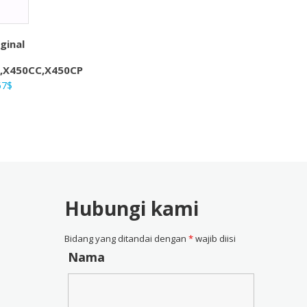
ginal
,X450CC,X450CP
ga
Harga
57
$
nya
saat
ah:
ini
4$.
adalah:
28,57$.
Hubungi kami
Bidang yang ditandai dengan
*
wajib diisi
Nama