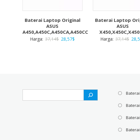
Baterai Laptop Original
Baterai Laptop Ori
ASUS
ASUS
A450,A450C,A450CA,A450CC
X450,X450C,X45
Harga
Harga
Harg
Harga:
37,14
$
28,57
$
Harga:
37,14
$
28,
aslinya
saat
aslin
adalah:
ini
adal
37,14$.
adalah:
37,1
28,57$.
Search
Baterai
Batera
Baterai
Baterai