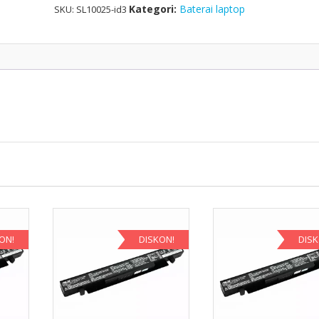
Kategori:
Baterai laptop
SKU:
SL10025-id3
ON!
DISKON!
DIS