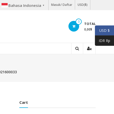
Masuk/ Daftar
USD($)
Bahasa Indonesia
▼
0
TOTAL
0,00
$
USD $
IDR Rp
921600033
Cart