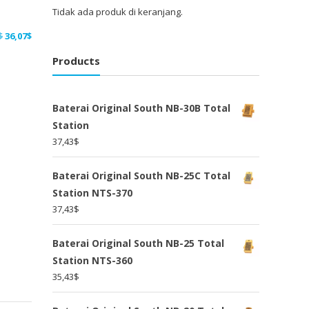
Tidak ada produk di keranjang.
Harga
Harga
$
36,07
$
aslinya
saat
Products
adalah:
ini
46,89$.
adalah:
36,07$.
Baterai Original South NB-30B Total
Station
37,43
$
Baterai Original South NB-25C Total
Station NTS-370
37,43
$
Baterai Original South NB-25 Total
Station NTS-360
35,43
$