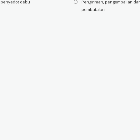
i penyedot debu
Pengiriman, pengembalian da
pembatalan