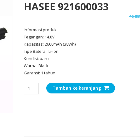
HASEE 921600033
46,89
Informasi produk:
Tegangan: 14.8V
Kapasitas: 2600mAh (38Wh)
Tipe Baterai: Li-ion
Kondisi: baru
Warna :Black
Garansi: 1 tahun
Kuantitas
Tambah ke keranjang
Baterai
Laptop
Original
HASEE
921600033