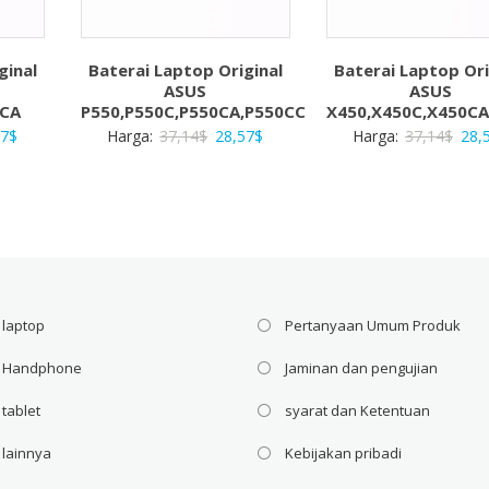
ginal
Baterai Laptop Original
Baterai Laptop Ori
ASUS
ASUS
0CA
P550,P550C,P550CA,P550CC
X450,X450C,X450CA
a
Harga
Harga
Harga
Har
57
$
Harga:
37,14
$
28,57
$
Harga:
37,14
$
28,
ya
saat
aslinya
saat
asli
ah:
ini
adalah:
ini
adal
4$.
adalah:
37,14$.
adalah:
37,1
28,57$.
28,57$.
 laptop
Pertanyaan Umum Produk
i Handphone
Jaminan dan pengujian
 tablet
syarat dan Ketentuan
 lainnya
Kebijakan pribadi