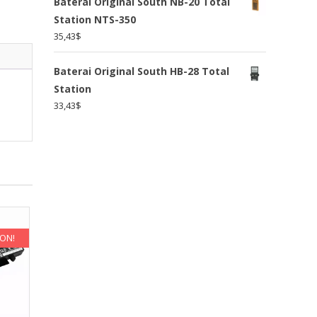
Baterai Original South NB-20 Total
Station NTS-350
35,43
$
Baterai Original South HB-28 Total
Station
33,43
$
KON!