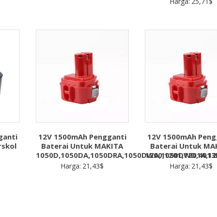
Harga:
25,71
$
ganti
12V 1500mAh Pengganti
12V 1500mAh Peng
rskol
Baterai Untuk MAKITA
Baterai Untuk MA
1050D,1050DA,1050DRA,1050DWA,1050DWD,4013
1200,1201,1201A,12
Harga:
21,43
$
Harga:
21,43
$