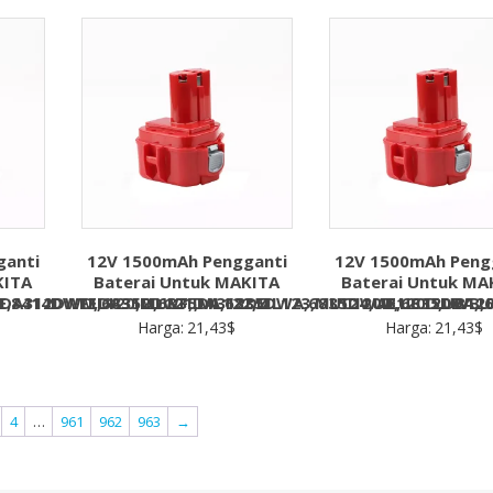
ganti
12V 1500mAh Pengganti
12V 1500mAh Peng
KITA
Baterai Untuk MAKITA
Baterai Untuk MA
E,8414DWFE,6835D,6835DA,6835DWA,6835DWAE,6835DWB
,DA312DWD,DA312DWF,DA312DZ
ML120,ML121,ML122,ML123,ML124,UB120D,UB1
UC120D,UC120DA,
Harga:
21,43
$
Harga:
21,43
$
4
…
961
962
963
→