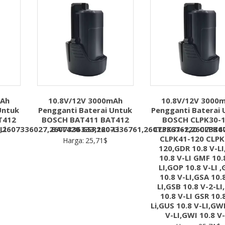
mAh
10.8V/12V 3000mAh
10.8V/12V 3000
Untuk
Pengganti Baterai Untuk
Pengganti Baterai 
T412
BOSCH BAT411 BAT412
BOSCH CLPK30-
,2607336027,2607336333,2607336761,2607336762,2607336
Li
BAT420 GSR120-Li
CLPK31-120 CLPK4
CLPK41-120 CLPK
Harga:
25,71
$
120,GDR 10.8 V-LI
10.8 V-LI GMF 10.
LI,GOP 10.8 V-LI 
10.8 V-LI,GSA 10.
LI,GSB 10.8 V-2-LI
10.8 V-LI GSR 10.
Li,GUS 10.8 V-LI,GW
V-LI,GWI 10.8 V-