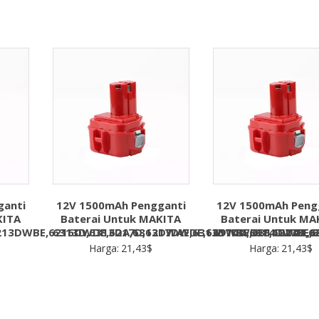
ganti
12V 1500mAh Pengganti
12V 1500mAh Peng
KITA
Baterai Untuk MAKITA
Baterai Untuk MA
213DWBE,6216DWDE,6217D,6217DWDE,6217DWDLE,6223D,6
6313D,6313DA,6313DWAE,6313DWBE,6314DWBE,
6914D,6914DWDE,6
Harga:
21,43
$
Harga:
21,43
$