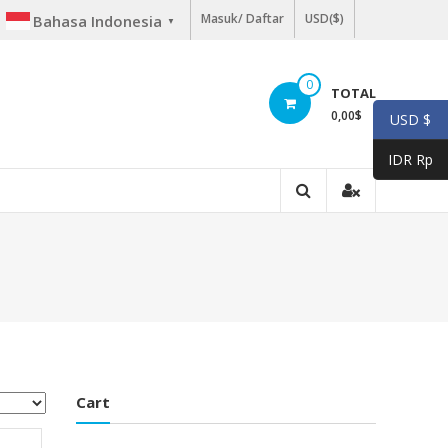
Masuk/ Daftar
USD($)
Bahasa Indonesia
▼
0
TOTAL
0,00
$
USD $
IDR Rp
Cart