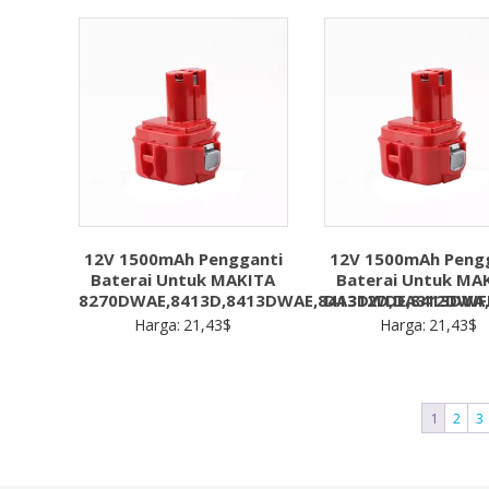
12V 1500mAh Pengganti
12V 1500mAh Peng
Baterai Untuk MAKITA
Baterai Untuk MA
8270DWAE,8413D,8413DWAE,8413DWDE,8413DWF
DA312D,DA312DWA
Harga:
21,43
$
Harga:
21,43
$
1
2
3