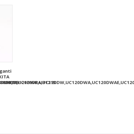
ganti
KITA
,6835DWD
20DWA,UB120DWB,UB121D
UC120DR,UC120DRA,UC120DW,UC120DWA,UC120DWAE,UC12