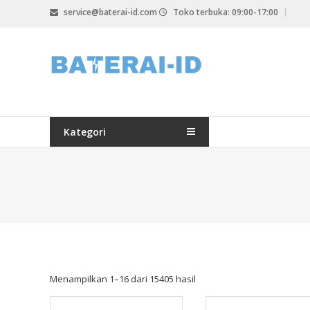
Lompat
service@baterai-id.com
Toko terbuka: 09:00-17:00
ke
konten
bateria-
id.com
baterai-
id.com
Kategori
Menampilkan 1–16 dari 15405 hasil