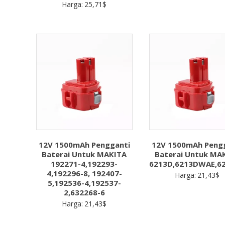
Harga:
25,71
$
12V 1500mAh Pengganti
12V 1500mAh Peng
Baterai Untuk MAKITA
Baterai Untuk MA
192271-4,192293-
6213D,6213DWAE,6
4,192296-8, 192407-
Harga:
21,43
$
5,192536-4,192537-
2,632268-6
Harga:
21,43
$