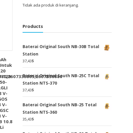
Tidak ada produk di keranjang.
Products
Baterai Original South NB-30B Total
Station
mAh
37,43
$
Untuk
120
Baterai Original South NB-25C Total
780,2607336805,2607336880
0-120
50-
Station NTS-370
,GLI
37,43
$
8 V-
,GOS
8 V-
Baterai Original South NB-25 Total
,GSC
Station NTS-360
8 V-
35,43
$
B 10.8
Li