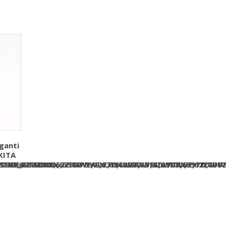
ganti
KITA
223DE,6223DW,6223DWE,6227D,6227DW,6227DWBE,6227DW
6316D,6316DWA,6316DWAE,6316DWB,6316DWBE,6317D,631
916D,6916DWDE,6916FDWDE,6916FDWDE1,6917D,6917DWD