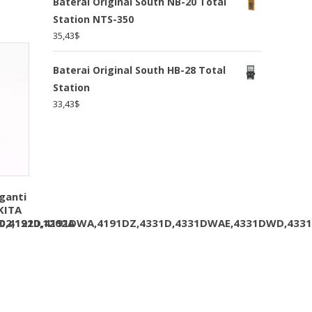
Baterai Original South NB-20 Total
Station NTS-350
35,43
$
Baterai Original South HB-28 Total
Station
33,43
$
ganti
KITA
D,4191D,4191DWA,4191DZ,4331D,4331DWAE,4331DWD,433
02,1220,1202A